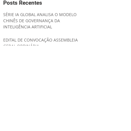
Posts Recentes
SÉRIE IA GLOBAL ANALISA O MODELO
CHINÊS DE GOVERNANÇA DA
INTELIGÊNCIA ARTIFICIAL
EDITAL DE CONVOCAÇÃO ASSEMBLEIA
GERAL ORDINÁRIA
UNIÃO EUROPEIA AMPLIA SEGURANÇA
JURÍDICA E SIMPLIFICA A
IMPLEMENTAÇÃO DO AI ACT
IA GLOBAL ESTRATÉGIA REGULATÓRIA DA
INTELIGÊNCIA ARTIFICIAL NO CANADÁ
LABSUL PUBLICA ANÁLISE SOBRE A
ESTRATÉGIA REGULATÓRIA DA AUSTRÁLIA
PARA INTELIGÊNCIA ARTIFICIAL
ONU ADOTA CONTRIBUIÇÕES DO LABSUL