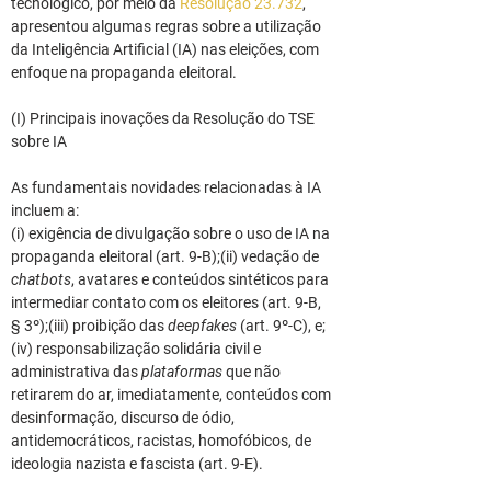
tecnológico, por meio da 
Resolução 23.732
, 
apresentou algumas regras sobre a utilização 
da Inteligência Artificial (IA) nas eleições, com 
enfoque na propaganda eleitoral.
(I) Principais inovações da Resolução do TSE 
sobre IA
As fundamentais novidades relacionadas à IA 
incluem a:
(i) exigência de divulgação sobre o uso de IA na 
propaganda eleitoral (art. 9-B);(ii) vedação de 
chatbots
, avatares e conteúdos sintéticos para 
intermediar contato com os eleitores (art. 9-B, 
§ 3º);(iii) proibição das 
deepfakes
 (art. 9º-C), e;
(iv) responsabilização solidária civil e 
administrativa das 
plataformas 
que não 
retirarem do ar, imediatamente, conteúdos com 
desinformação, discurso de ódio, 
antidemocráticos, racistas, homofóbicos, de 
ideologia nazista e fascista (art. 9-E).