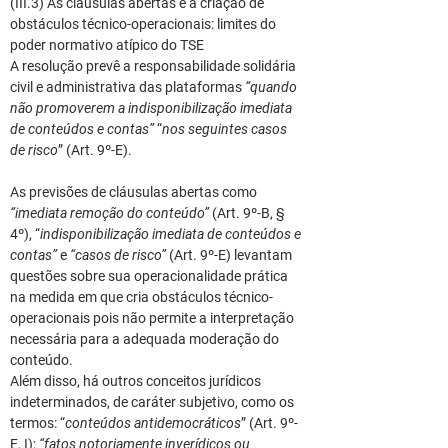
(III.3) As cláusulas abertas e a criação de 
obstáculos técnico-operacionais: limites do 
poder normativo atípico do TSE
A resolução prevê a responsabilidade solidária 
civil e administrativa das plataformas 
“quando 
não promoverem a indisponibilização imediata 
de conteúdos e contas”
 “
nos seguintes casos 
de risco
” (Art. 9º-E).
As previsões de cláusulas abertas como 
“imediata remoção do conteúdo”
 (Art. 9º-B, § 
4º), “
indisponibilização imediata de conteúdos e 
contas” 
e 
“casos de risco” 
(Art. 9º-E) levantam 
questões sobre sua operacionalidade prática 
na medida em que cria obstáculos técnico-
operacionais pois não permite a interpretação 
necessária para a adequada moderação do 
conteúdo.
Além disso, há outros conceitos jurídicos 
indeterminados, de caráter subjetivo, como os 
termos: “
conteúdos antidemocráticos
” (Art. 9º-
E, I); 
“fatos notoriamente inverídicos ou 