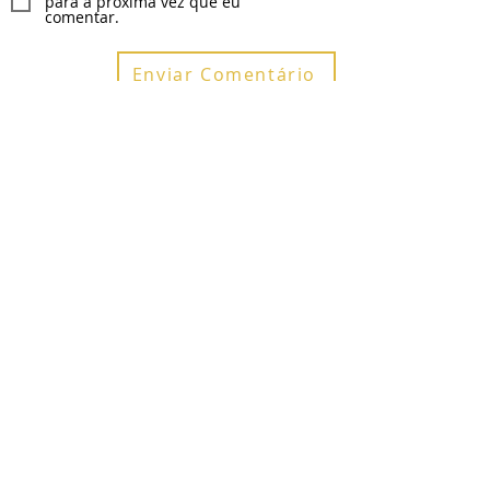
para a próxima vez que eu
comentar.
Enviar Comentário
Posts Recentes
SÉRIE IA GLOBAL ANALISA O MODELO
CHINÊS DE GOVERNANÇA DA
INTELIGÊNCIA ARTIFICIAL
EDITAL DE CONVOCAÇÃO ASSEMBLEIA
GERAL ORDINÁRIA
UNIÃO EUROPEIA AMPLIA SEGURANÇA