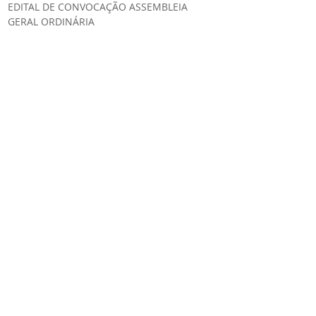
EDITAL DE CONVOCAÇÃO ASSEMBLEIA
GERAL ORDINÁRIA
UNIÃO EUROPEIA AMPLIA SEGURANÇA
JURÍDICA E SIMPLIFICA A
IMPLEMENTAÇÃO DO AI ACT
IA GLOBAL ESTRATÉGIA REGULATÓRIA DA
INTELIGÊNCIA ARTIFICIAL NO CANADÁ
LABSUL PUBLICA ANÁLISE SOBRE A
ESTRATÉGIA REGULATÓRIA DA AUSTRÁLIA
PARA INTELIGÊNCIA ARTIFICIAL
ONU ADOTA CONTRIBUIÇÕES DO LABSUL
SOBRE DISCURSO DE ÓDIO ONLINE
METAVERSO NOS RELATÓRIOS
COLABORATIVOS DO FÓRUM
ECONÔMICO MUNDIAL