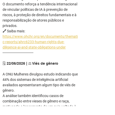
O documento reforça a tendência internacional 
de vincular políticas de IA à prevenção de 
riscos, à proteção de direitos fundamentais e à 
responsabilização de atores públicos e 
privados.
🔗 Saiba mais: 
https://www.ohchr.org/en/documents/themati
c-reports/ahrc6233-human-rights-due-
diligence-ai-and-state-obligations-under
────────────
🗓️ 22/06/2026 | ⚖️ Viés de gênero
A ONU Mulheres divulgou estudo indicando que 
44% dos sistemas de inteligência artificial 
avaliados apresentaram algum tipo de viés de 
gênero.
A análise também identificou casos de 
combinação entre vieses de gênero e raça, 
motivando o lançamento de um guia voltado à 
identificação e mitigação desses riscos em 