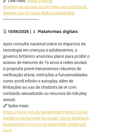
🔗 Leia mais: 
https://digital-
strategy.ec.europa.eu/en/news/eu-and-brazil-
deepen-ties-through-digital-partnership
────────────
🗓️ 15/06/2026 | 📱 Plataformas digitais
Após consulta nacional sobre os impactos da 
tecnologia em crianças e adolescentes, o 
governo britânico anunciou plano para proibir o 
acesso de menores de 16 anos a redes sociais.
A proposta prevê mecanismos robustos de 
verificação etária, restrições a funcionalidades 
como scroll infinito e autoplay, além de 
limitações ao uso de chatbots de IA com 
conteúdo sexualizado ou recursos de role play 
sexual.
🔗 Saiba mais: 
https://www.gov.uk/government/news/social-
media-to-be-banned-for-under-16s-in-landmark-
government-move-to-givekids-their-childhood-
back