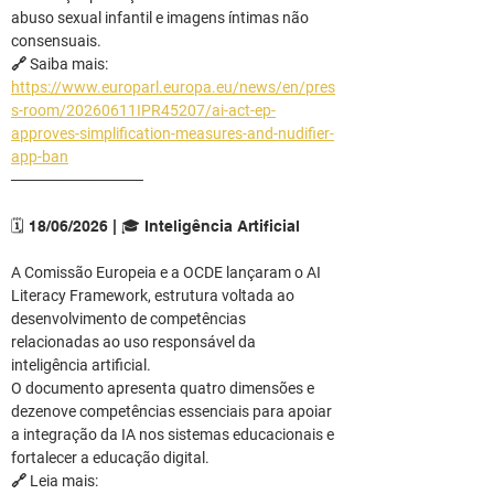
abuso sexual infantil e imagens íntimas não 
consensuais.
🔗 Saiba mais: 
https://www.europarl.europa.eu/news/en/pres
s-room/20260611IPR45207/ai-act-ep-
approves-simplification-measures-and-nudifier-
app-ban
────────────
🗓️ 18/06/2026 | 🎓 Inteligência Artificial
A Comissão Europeia e a OCDE lançaram o AI 
Literacy Framework, estrutura voltada ao 
desenvolvimento de competências 
relacionadas ao uso responsável da 
inteligência artificial.
O documento apresenta quatro dimensões e 
dezenove competências essenciais para apoiar 
a integração da IA nos sistemas educacionais e 
fortalecer a educação digital.
🔗 Leia mais: 