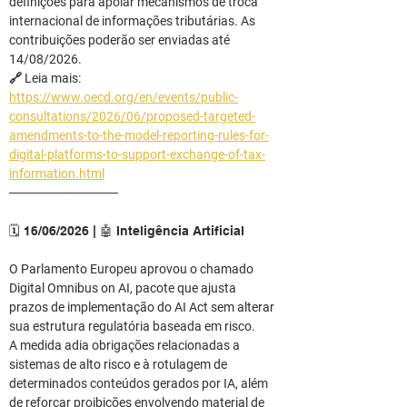
definições para apoiar mecanismos de troca 
internacional de informações tributárias. As 
contribuições poderão ser enviadas até 
14/08/2026.
🔗 Leia mais: 
https://www.oecd.org/en/events/public-
consultations/2026/06/proposed-targeted-
amendments-to-the-model-reporting-rules-for-
digital-platforms-to-support-exchange-of-tax-
information.html
────────────
🗓️ 16/06/2026 | 🤖 Inteligência Artificial
O Parlamento Europeu aprovou o chamado 
Digital Omnibus on AI, pacote que ajusta 
prazos de implementação do AI Act sem alterar 
sua estrutura regulatória baseada em risco.
A medida adia obrigações relacionadas a 
sistemas de alto risco e à rotulagem de 
determinados conteúdos gerados por IA, além 
de reforçar proibições envolvendo material de 