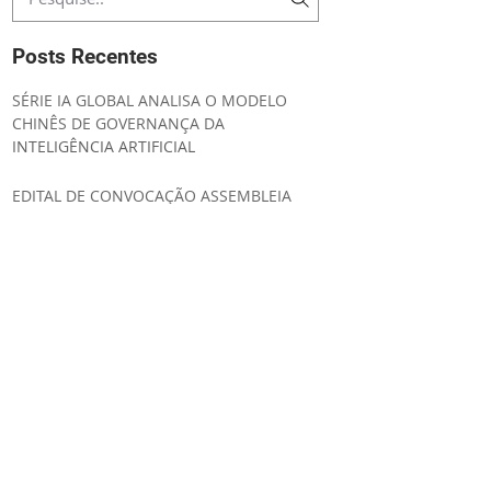
Posts Recentes
SÉRIE IA GLOBAL ANALISA O MODELO
CHINÊS DE GOVERNANÇA DA
INTELIGÊNCIA ARTIFICIAL
EDITAL DE CONVOCAÇÃO ASSEMBLEIA
GERAL ORDINÁRIA
UNIÃO EUROPEIA AMPLIA SEGURANÇA
JURÍDICA E SIMPLIFICA A
IMPLEMENTAÇÃO DO AI ACT
IA GLOBAL ESTRATÉGIA REGULATÓRIA DA
INTELIGÊNCIA ARTIFICIAL NO CANADÁ
LABSUL PUBLICA ANÁLISE SOBRE A
ESTRATÉGIA REGULATÓRIA DA AUSTRÁLIA
PARA INTELIGÊNCIA ARTIFICIAL