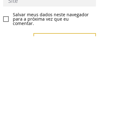
Salvar meus dados neste navegador
para a próxima vez que eu
comentar.
Enviar Comentário
Posts Recentes
SÉRIE IA GLOBAL ANALISA O MODELO
CHINÊS DE GOVERNANÇA DA
INTELIGÊNCIA ARTIFICIAL
EDITAL DE CONVOCAÇÃO ASSEMBLEIA