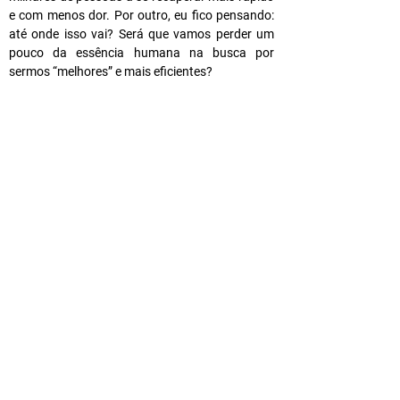
e com menos dor. Por outro, eu fico pensando: 
até onde isso vai? Será que vamos perder um 
pouco da essência humana na busca por 
sermos “melhores” e mais eficientes?
Eu acho que precisamos encontrar um 
equilíbrio. A tecnologia pode e deve melhorar 
nossas vidas, mas sem esquecer que a empatia 
e o cuidado humano são insubstituíveis. Não 
podemos nos deixar levar pela ideia de que 
quanto mais robótica, melhor. A medicina deve 
continuar sendo um ato de cuidado, e os 
avanços tecnológicos precisam servir para 
humanizar ainda mais o tratamento, e não para 
criar um distanciamento entre o médico e o 
paciente.
No fundo, sinto que a verdadeira revolução não 
é só tecnológica, mas também ética e humana. 
Precisamos garantir que esses avanços 
realmente nos aproximem da cura e do cuidado, 