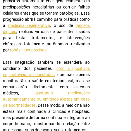
primeiros sintomas, intervir geneticamente em 
predisposições hereditárias ou corrigir falhas 
celulares antes que se tornem patologias. Essa 
progressão abrirá caminho para práticas como 
a 
medicina regenerativa
, o uso de 
gêmeos 
digitais
, réplicas virtuais de pacientes usadas 
para testar tratamentos, e intervenções 
cirúrgicas totalmente autônomas realizadas 
por 
robôs hiper precisos
.
Essa integração também se estenderá ao 
cotidiano dos pacientes, 
com dispositivos 
implantáveis e conectados
 que não apenas 
monitorarão a saúde em tempo real, mas se 
comunicarão diretamente com sistemas 
médicos, 
ajustando medicações 
automaticamente ou emitindo alertas em caso 
de anormalidades
. Desse modo, a medicina não 
estará mais confinada a clínicas e hospitais, 
mas presente de forma contínua e integrada ao 
corpo humano, transformando a relação entre 
as pessoas, suas doenças e seus tratamentos.