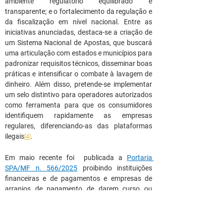
ambiente regulatório equilibrado e 
transparente; e o fortalecimento da regulação e 
da fiscalização em nível nacional. Entre as 
iniciativas anunciadas, destaca-se a criação de 
um Sistema Nacional de Apostas, que buscará 
uma articulação com estados e municípios para 
padronizar requisitos técnicos, disseminar boas 
práticas e intensificar o combate à lavagem de 
dinheiro. Além disso, pretende-se implementar 
um selo distintivo para operadores autorizados 
como ferramenta para que os consumidores 
identifiquem rapidamente as empresas 
regulares, diferenciando-as das plataformas 
ilegais
.
[4]
Em maio recente foi  publicada a 
Portaria 
SPA/MF n. 566/2025
 proibindo instituições 
financeiras e de pagamentos e empresas de 
arranjos de pagamento de darem curso ou 
permitirem operações financeiras de empresas 
que exploram apostas de quota fixa de forma 
ilegal.