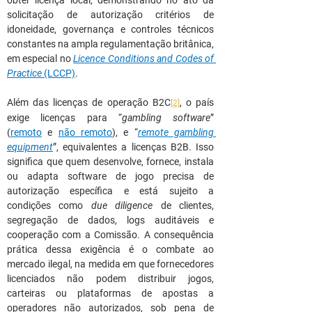
obter licença local, demonstrando no ato da 
solicitação de autorização critérios de 
idoneidade, governança e controles técnicos 
constantes na ampla regulamentação britânica, 
em especial no 
Licence Conditions and Codes of 
Practice
 (LCCP)
.
Além das licenças de operação B2C
, o país 
[2]
exige licenças para “
gambling software
” 
(
remoto
 e 
não remoto
), e “
remote gambling 
equipment
”, equivalentes a licenças B2B. Isso 
significa que quem desenvolve, fornece, instala 
ou adapta software de jogo precisa de 
autorização específica e está sujeito a 
condições como 
due diligence
 de clientes, 
segregação de dados, logs auditáveis e 
cooperação com a Comissão. A consequência 
prática dessa exigência é o combate ao 
mercado ilegal, na medida em que fornecedores 
licenciados não podem distribuir jogos, 
carteiras ou plataformas de apostas a 
operadores não autorizados, sob pena de 