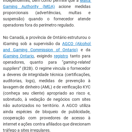
independentes, bem como permite que a 
Malta 
Gaming Authority (MGA)
 acione medidas 
proporcionais (advertências, multas e 
suspensão) quando o fornecedor atende 
operadores fora do perímetro regulado.
No Canadá, a província de Ontário estruturou o 
iGaming sob a supervisão da 
AGCO (Alcohol 
and Gaming Commission of Ontario)
 e da 
iGaming Ontario
, exigindo 
registro
tanto para 
operadores, quanto para “
gaming-related 
suppliers
” (B2B). O regime vincula o fornecedor 
a deveres de integridade técnica (certificações, 
auditorias, logs), medidas de prevenção à 
lavagem de dinheiro (AML) e de verificação KYC 
(conheça seu cliente) apropriado ao risco e, 
sobretudo, à vedação de negócios com sites 
não autorizados no território. A AGCO utiliza 
ainda espécies de bloqueio de publicidade, 
cooperação com provedores de acesso à 
internet e ações contra afiliados que direcionam 
tráfego a sites irregulares.