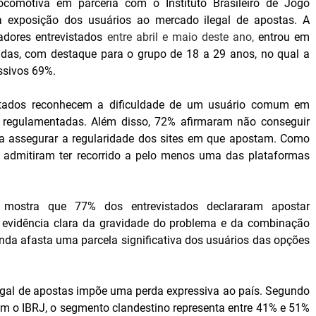
Locomotiva em parceria com o Instituto Brasileiro de Jogo 
a exposição dos usuários ao mercado ilegal de apostas. A 
adores entrevistados
 entre abril e maio deste ano,
 entrou em 
as, com destaque para o grupo de 18 a 29 anos, no qual a 
ssivos 69%.
stados reconhecem a dificuldade de um usuário comum em 
o, regulamentadas. Além disso, 72% afirmaram não conseguir 
ara assegurar a regularidade dos sites em que apostam. Como 
 admitiram ter recorrido a pelo menos uma das plataformas 
 mostra que 77% dos entrevistados declararam apostar 
- evidência clara da gravidade do problema e da combinação 
nda afasta uma parcela significativa dos usuários das opções 
egal de apostas impõe uma perda expressiva ao país. Segundo 
om o IBRJ, o segmento clandestino representa entre 41% e 51% 