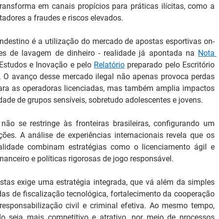
ransforma em canais propícios para práticas ilícitas, como a 
adores a fraudes e riscos elevados.
estino é a utilização do mercado de apostas esportivas on-
es de lavagem de dinheiro - realidade já apontada na 
Nota 
 Estudos e Inovação e pelo 
Relatório
 preparado pelo Escritório 
 O avanço desse mercado ilegal não apenas provoca perdas 
ara as operadoras licenciadas, mas também amplia impactos 
idade de grupos sensíveis, sobretudo adolescentes e jovens.
ão se restringe às fronteiras brasileiras, configurando um 
ões. A análise de experiências internacionais revela que os 
lidade combinam estratégias como o licenciamento ágil e 
inanceiro e políticas rigorosas de jogo responsável.
tas exige uma estratégia integrada, que vá além da simples 
as de fiscalização tecnológica, fortalecimento da cooperação 
responsabilização civil e criminal efetiva. Ao mesmo tempo, 
 seja mais competitivo e atrativo, por meio de processos 