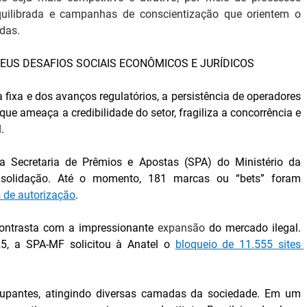
 equilibrada e campanhas de conscientização que orientem o 
das.
 SEUS DESAFIOS SOCIAIS ECONÔMICOS E JURÍDICOS 
fixa e dos avanços regulatórios, a persistência de operadores 
ue ameaça a credibilidade do setor, fragiliza a concorrência e 
.
 Secretaria de Prêmios e Apostas (SPA) do Ministério da 
Fazenda, revela um setor em plena consolidação. Até o momento, 181 marcas ou “bets” foram 
 de autorização
.
ontrasta com a impressionante 
expansão
 do mercado ilegal. 
5, a SPA-MF solicitou à Anatel o 
bloqueio de 11.555 sites 
Os impactos do mercado ilegal são preocupantes, atingindo diversas camadas da sociedade. Em um 