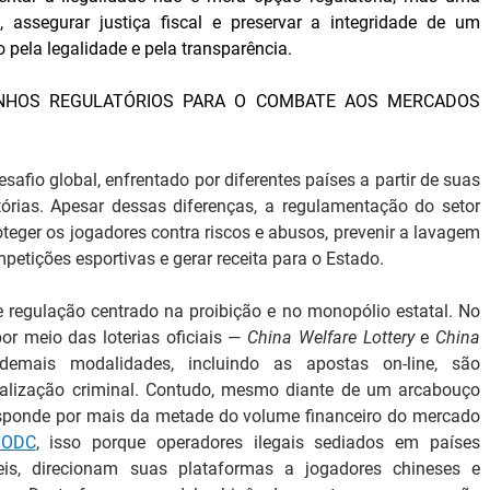
, assegurar justiça fiscal e preservar a integridade de um 
 pela legalidade e pela transparência.
MINHOS REGULATÓRIOS PARA O COMBATE AOS MERCADOS 
afio global, enfrentado por diferentes países a partir de suas 
atórias. Apesar dessas diferenças, a regulamentação do setor 
eger os jogadores contra riscos e abusos, prevenir a lavagem 
petições esportivas e gerar receita para o Estado.
 regulação centrado na proibição e no monopólio estatal. No 
or meio das loterias oficiais — 
China Welfare Lottery
 e 
China 
mais modalidades, incluindo as apostas on-line, são 
alização criminal. Contudo, mesmo diante de um arcabouço 
responde por mais da metade do volume financeiro do mercado 
NODC
, isso porque operadores ilegais sediados em países 
veis, direcionam suas plataformas a jogadores chineses e 