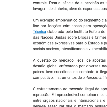
controle. Essa ausência de supervisão as t
lavagem de dinheiro, além de expor os apost
Um exemplo emblemático do segmento cland
line por facções criminosas para operaçõ
Técnica
elaborada pelo Instituto Esfera de
das Nações Unidas sobre Drogas e Crimes.
econômicas expressivas para o Estado e p
sociais nocivos, intensificando a vulnerabil
A questão do mercado ilegal de apostas n
desafio global enfrentado por diversas naç
países bem-sucedidos no combate à ilega
competitivo, instrumentos de 
enforcement
 f
O enfrentamento ao mercado ilegal de apos
repressão. É imprescindível combinar medid
entre órgãos nacionais e internacionais e 
deve-se assegurar que o mercado regulado