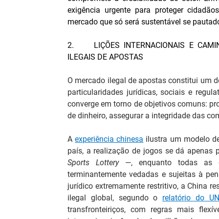
exigência urgente para proteger cidadãos
mercado que só será sustentável se pautado
2.     LIÇÕES INTERNACIONAIS E CA
ILEGAIS DE APOSTAS
O mercado ilegal de apostas constitui um des
particularidades jurídicas, sociais e regul
converge em torno de objetivos comuns: prot
de dinheiro, assegurar a integridade das com
A 
experiência chinesa
 ilustra um modelo de
país, a realização de jogos se dá apenas p
Sports Lottery
 —, enquanto todas as de
terminantemente vedadas e sujeitas à pen
jurídico extremamente restritivo, a China 
ilegal global, segundo o
relatório do U
transfronteiriços, com regras mais flexí