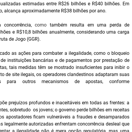
nualizadas estimadas entre R$26 bilhões e R$40 bilhões. Em 
do, alcança aproximadamente R$38 bilhões por ano.
 concorrência, 
como 
também resulta em uma perda de 
ilhões e R$10,8 bilhões anualmente, considerando uma carga 
Bruta de Jogo (GGR).
icado as ações para combater a ilegalidade, como o bloqueio 
 de instituições bancárias e de pagamentos por prestação de 
stas, tais medidas têm se mostrado insuficientes para inibir o 
o de site ilegais, os operadores clandestinos adaptaram suas 
estratégias, direcionando os usuários para outros mecanismos de apostas, conforme 
e prejuízos profundos e inaceitáveis em todas as frentes: a 
tes, sobretudo  os jovens; o governo perde bilhões em receitas 
; os apostadores ficam vulneráveis a fraudes e desamparados 
as legalmente autorizadas enfrentam concorrência desleal que 
rentar a ilegalidade não é mera opção regulatória, mas uma 