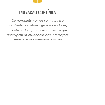
INOVAÇÃO CONTÍNUA
Comprometemo-nos com a busca
constante por abordagens inovadoras,
incentivando a pesquisa e projetos que
antecipem as mudanças nas interseções
entre direitos humanos e novas
tecnologias.
DIÁLOGO MULTIDISCIPLINAR
Promovemos um diálogo aberto entre
diversas disciplinas, reconhecendo a
complexidade dos desafios ético-jurídicos,
e buscamos soluções integradas e
holísticas.