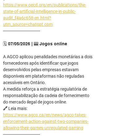
https://www.oecd.org/en/publications/the-
state-of-artificial-intelligence-in-public-
audit_f4a6c658-en.html?
utm_source=chatgpt.com
────────────
🗓️ 07/05/2026 | 🎰 Jogos online
A AGCO aplicou penalidades monetárias a dois 
fornecedores após identificar que jogos 
desenvolvidos pelas empresas estavam 
disponíveis em plataformas não reguladas 
acessíveis em Ontário.
A medida reforça a estratégia regulatória de 
responsabilização da cadeia de fornecimento 
do mercado ilegal de jogos online.
🔗 Leia mais: 
https://www.agco.ca/en/news/agco-takes-
enforcement-action-against-two-companies-
allowing-their-games-unregulated-gaming
────────────