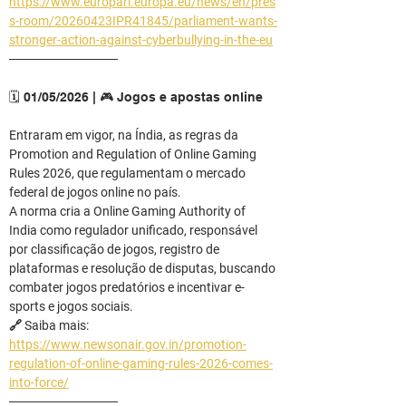
https://www.europarl.europa.eu/news/en/pres
s-room/20260423IPR41845/parliament-wants-
stronger-action-against-cyberbullying-in-the-eu
────────────
🗓️ 01/05/2026 | 🎮 Jogos e apostas online
Entraram em vigor, na Índia, as regras da 
Promotion and Regulation of Online Gaming 
Rules 2026, que regulamentam o mercado 
federal de jogos online no país.
A norma cria a Online Gaming Authority of 
India como regulador unificado, responsável 
por classificação de jogos, registro de 
plataformas e resolução de disputas, buscando 
combater jogos predatórios e incentivar e-
sports e jogos sociais.
🔗 Saiba mais: 
https://www.newsonair.gov.in/promotion-
regulation-of-online-gaming-rules-2026-comes-
into-force/
────────────