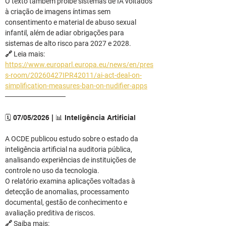
O texto também proíbe sistemas de IA voltados 
à criação de imagens íntimas sem 
consentimento e material de abuso sexual 
infantil, além de adiar obrigações para 
sistemas de alto risco para 2027 e 2028.
🔗 Leia mais: 
https://www.europarl.europa.eu/news/en/pres
s-room/20260427IPR42011/ai-act-deal-on-
simplification-measures-ban-on-nudifier-apps
────────────
🗓️ 07/05/2026 | 📊 Inteligência Artificial
A OCDE publicou estudo sobre o estado da 
inteligência artificial na auditoria pública, 
analisando experiências de instituições de 
controle no uso da tecnologia.
O relatório examina aplicações voltadas à 
detecção de anomalias, processamento 
documental, gestão de conhecimento e 
avaliação preditiva de riscos.
🔗 Saiba mais: 