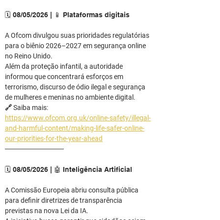
🗓️ 08/05/2026 | 📱 Plataformas digitais
A Ofcom divulgou suas prioridades regulatórias 
para o biênio 2026–2027 em segurança online 
no Reino Unido.
Além da proteção infantil, a autoridade 
informou que concentrará esforços em 
terrorismo, discurso de ódio ilegal e segurança 
de mulheres e meninas no ambiente digital.
🔗 Saiba mais: 
https://www.ofcom.org.uk/online-safety/illegal-
and-harmful-content/making-life-safer-online-
our-priorities-for-the-year-ahead
────────────
🗓️ 08/05/2026 | 🤖 Inteligência Artificial
A Comissão Europeia abriu consulta pública 
para definir diretrizes de transparência 
previstas na nova Lei da IA.