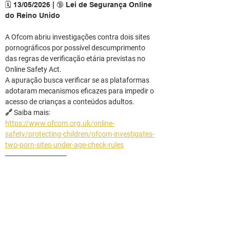
🗓️ 13/05/2026 | 🔞 Lei de Segurança Online 
do Reino Unido
A Ofcom abriu investigações contra dois sites 
pornográficos por possível descumprimento 
das regras de verificação etária previstas no 
Online Safety Act.
A apuração busca verificar se as plataformas 
adotaram mecanismos eficazes para impedir o 
acesso de crianças a conteúdos adultos.
🔗 Saiba mais: 
https://www.ofcom.org.uk/online-
safety/protecting-children/ofcom-investigates-
two-porn-sites-under-age-check-rules
────────────
🗓️ 13/05/2026 | 🎰 Combate ao jogo ilegal
O governo do Reino Unido formalizou uma 
força-tarefa voltada ao combate ao jogo ilegal 
no ambiente digital.