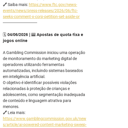
🔗 Saiba mais: 
https://www.ftc.gov/news-
events/news/press-releases/2026/06/ftc-
seeks-comment-x-corp-petition-set-aside-or
────────────
🗓️ 04/06/2026 | 🎰 Apostas de quota fixa e 
jogos online
A Gambling Commission iniciou uma operação 
de monitoramento do marketing digital de 
operadores utilizando ferramentas 
automatizadas, incluindo sistemas baseados 
em inteligência artificial.
O objetivo é identificar possíveis violações 
relacionadas à proteção de crianças e 
adolescentes, como segmentação inadequada 
de conteúdo e linguagem atrativa para 
menores.
🔗 Leia mais: 
https://www.gamblingcommission.gov.uk/new
s/article/ai-powered-content-marketing-sweep-