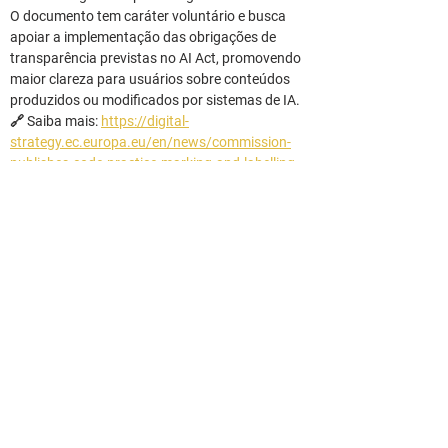
O documento tem caráter voluntário e busca 
apoiar a implementação das obrigações de 
transparência previstas no AI Act, promovendo 
maior clareza para usuários sobre conteúdos 
produzidos ou modificados por sistemas de IA.
🔗 Saiba mais: 
https://digital-
strategy.ec.europa.eu/en/news/commission-
publishes-code-practice-marking-and-labelling-
ai-generated-content
────────────
Send Comment
Your email address will not be published.
Mandatory fields are marked with *