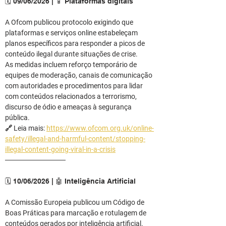
🗓️ 09/06/2026 | 📱 Plataformas digitais
A Ofcom publicou protocolo exigindo que 
plataformas e serviços online estabeleçam 
planos específicos para responder a picos de 
conteúdo ilegal durante situações de crise.
As medidas incluem reforço temporário de 
equipes de moderação, canais de comunicação 
com autoridades e procedimentos para lidar 
com conteúdos relacionados a terrorismo, 
discurso de ódio e ameaças à segurança 
pública.
🔗 Leia mais: 
https://www.ofcom.org.uk/online-
safety/illegal-and-harmful-content/stopping-
illegal-content-going-viral-in-a-crisis
────────────
🗓️ 10/06/2026 | 🤖 Inteligência Artificial
A Comissão Europeia publicou um Código de 
Boas Práticas para marcação e rotulagem de 
conteúdos gerados por inteligência artificial.