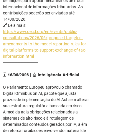
definições para apoiar mecanismos de troca 
internacional de informações tributárias. As 
contribuições poderão ser enviadas até 
14/08/2026.
🔗 Leia mais: 
https://www.oecd.org/en/events/public-
consultations/2026/06/proposed-targeted-
amendments-to-the-model-reporting-rules-for-
digital-platforms-to-support-exchange-of-tax-
information.html
────────────
🗓️ 16/06/2026 | 🤖 Inteligência Artificial
O Parlamento Europeu aprovou o chamado 
Digital Omnibus on AI, pacote que ajusta 
prazos de implementação do AI Act sem alterar 
sua estrutura regulatória baseada em risco.
A medida adia obrigações relacionadas a 
sistemas de alto risco e à rotulagem de 
determinados conteúdos gerados por IA, além 
de reforçar proibições envolvendo material de 