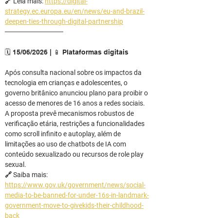
🔗 Leia mais: 
https://digital-
strategy.ec.europa.eu/en/news/eu-and-brazil-
deepen-ties-through-digital-partnership
────────────
🗓️ 15/06/2026 | 📱 Plataformas digitais
Após consulta nacional sobre os impactos da 
tecnologia em crianças e adolescentes, o 
governo britânico anunciou plano para proibir o 
acesso de menores de 16 anos a redes sociais.
A proposta prevê mecanismos robustos de 
verificação etária, restrições a funcionalidades 
como scroll infinito e autoplay, além de 
limitações ao uso de chatbots de IA com 
conteúdo sexualizado ou recursos de role play 
sexual.
🔗 Saiba mais: 
https://www.gov.uk/government/news/social-
media-to-be-banned-for-under-16s-in-landmark-
government-move-to-givekids-their-childhood-
back