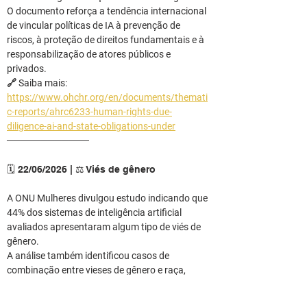
O documento reforça a tendência internacional 
de vincular políticas de IA à prevenção de 
riscos, à proteção de direitos fundamentais e à 
responsabilização de atores públicos e 
privados.
🔗 Saiba mais: 
https://www.ohchr.org/en/documents/themati
c-reports/ahrc6233-human-rights-due-
diligence-ai-and-state-obligations-under
────────────
🗓️ 22/06/2026 | ⚖️ Viés de gênero
A ONU Mulheres divulgou estudo indicando que 
44% dos sistemas de inteligência artificial 
avaliados apresentaram algum tipo de viés de 
gênero.
A análise também identificou casos de 
combinação entre vieses de gênero e raça, 
motivando o lançamento de um guia voltado à 
identificação e mitigação desses riscos em 