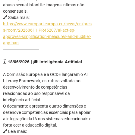
abuso sexual infantil e imagens íntimas não 
consensuais.
🔗 Saiba mais: 
https://www.europarl.europa.eu/news/en/pres
s-room/20260611IPR45207/ai-act-ep-
approves-simplification-measures-and-nudifier-
app-ban
────────────
🗓️ 18/06/2026 | 🎓 Inteligência Artificial
A Comissão Europeia e a OCDE lançaram o AI 
Literacy Framework, estrutura voltada ao 
desenvolvimento de competências 
relacionadas ao uso responsável da 
inteligência artificial.
O documento apresenta quatro dimensões e 
dezenove competências essenciais para apoiar 
a integração da IA nos sistemas educacionais e 
fortalecer a educação digital.
🔗 Leia mais: 