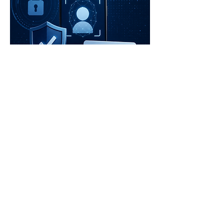
LABSUL APRESENTA
CONTRIBUIÇÃO À TOMADA DE
SUBSÍDIOS SOBRE O GUIA
ORIENTATIVO "MECANISMOS
DE AFERIÇÃO DE IDADE"
por labsul | jul 08, 2026 | Publicações
O LabSul disponibiliza sua contribuição à
Tomada de Subsídios sobre o Guia
Orientativo "Mecanismos de Aferição de
Idade", iniciativa voltada à coleta de